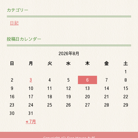
カテゴリー
日記
投稿日カレンダー
2026年8月
日
月
火
水
木
金
土
1
2
3
4
5
6
7
8
9
10
11
12
13
14
15
16
17
18
19
20
21
22
23
24
25
26
27
28
29
30
31
« 7月