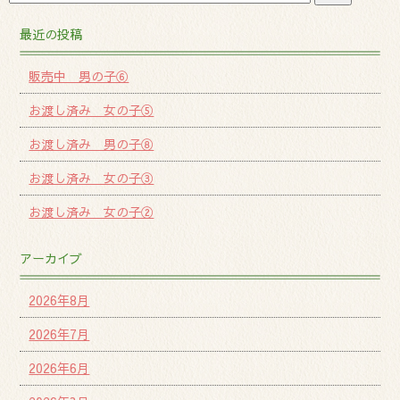
最近の投稿
販売中 男の子⑥
お渡し済み 女の子⑤
お渡し済み 男の子⑧
お渡し済み 女の子③
お渡し済み 女の子②
アーカイブ
2026年8月
2026年7月
2026年6月