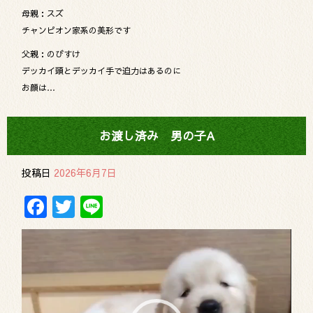
母親：スズ
チャンピオン家系の美形です
父親：のびすけ
デッカイ頭とデッカイ手で迫力はあるのに
お顔は…
お渡し済み 男の子A
投稿日
2026年6月7日
Facebook
Twitter
Line
動
画
プ
レ
ー
ヤ