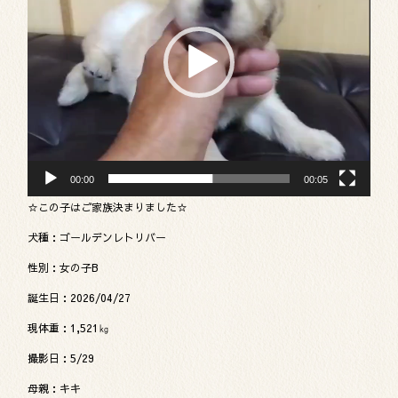
ー
ヤ
ー
00:00
00:05
☆この子はご家族決まりました☆
犬種：ゴールデンレトリバー
性別：女の子B
誕生日：2026/04/27
現体重：1,521㎏
撮影日：5/29
母親：キキ