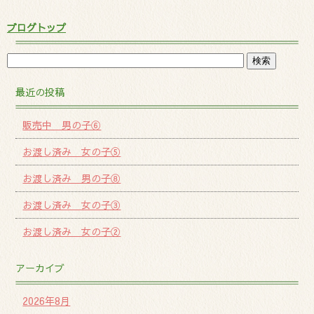
ブログトップ
最近の投稿
販売中 男の子⑥
お渡し済み 女の子⑤
お渡し済み 男の子⑧
お渡し済み 女の子③
お渡し済み 女の子②
アーカイブ
2026年8月