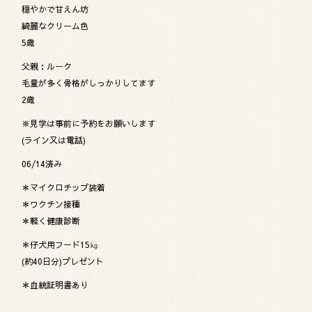
穏やかで甘えん坊
綺麗なクリーム色
5歳
父親：ルーク
毛量が多く骨格がしっかりしてます
2歳
※見学は事前に予約をお願いします
(ライン又は電話)
06/14済み
＊マイクロチップ装着
＊ワクチン接種
＊軽く健康診断
＊仔犬用フード15㎏
(約40日分)プレゼント
＊血統証明書あり