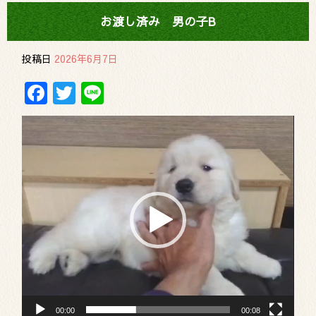
お渡し済み 男の子B
投稿日
2026年6月7日
Facebook
Twitter
Line
動
画
プ
レ
ー
ヤ
ー
00:00
00:08