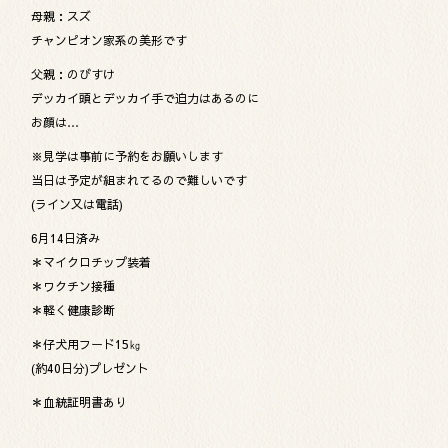
母親：スズ
チャンピオン家系の美形です
父親：のびすけ
デッカイ頭とデッカイ手で迫力はあるのに
お顔は…
※見学は事前に予約をお願いします
当日は予定が組まれてるので難しいです
(ライン又は電話)
6月14日済み
＊マイクロチップ装着
＊ワクチン接種
＊軽く健康診断
＊仔犬用フード15㎏
(約40日分)プレゼント
＊血統証明書あり